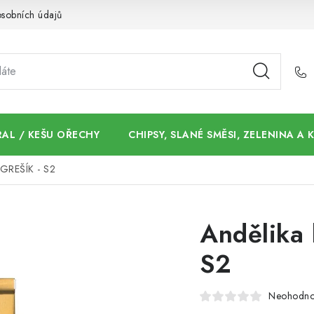
sobních údajů
AL / KEŠU OŘECHY
CHIPSY, SLANÉ SMĚSI, ZELENINA A
 GREŠÍK - S2
Andělika 
S2
Neohodn