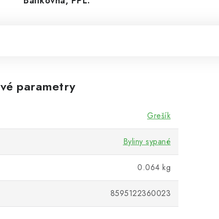
Balíkovná, PPL.
vé parametry
Grešík
Byliny sypané
0.064 kg
8595122360023