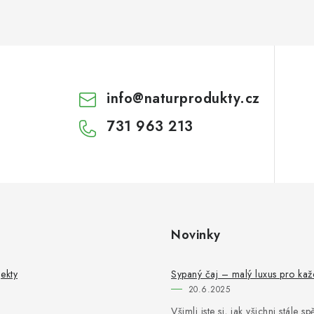
info
@
naturprodukty.cz
731 963 213
Novinky
ekty
Sypaný čaj – malý luxus pro ka
20.6.2025
Všimli jste si, jak všichni stále s