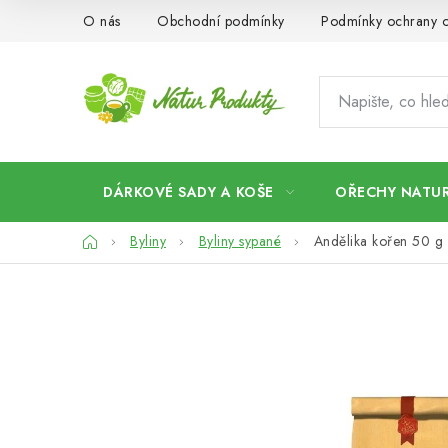
Přejít
O nás
Obchodní podmínky
Podmínky ochrany o
na
obsah
DÁRKOVÉ SADY A KOŠE
OŘECHY NATUR
Domů
Byliny
Byliny sypané
Andělika kořen 50 g