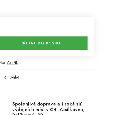
PŘIDAT DO KOŠÍKU
čka:
Grešík
Sdílet
Spolehlivá doprava a široká síť
výdejních míst v ČR: Zasilkovna,