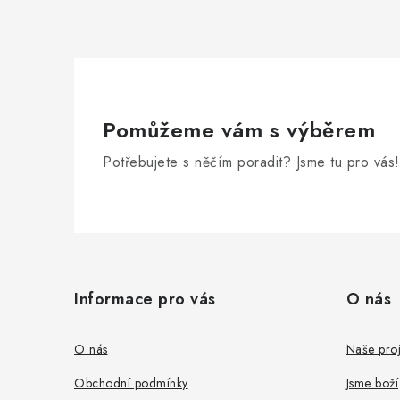
Pomůžeme vám s výběrem
Potřebujete s něčím poradit? Jsme tu pro vás!
Z
á
Informace pro vás
O nás
p
a
O nás
Naše proj
t
Obchodní podmínky
Jsme boží