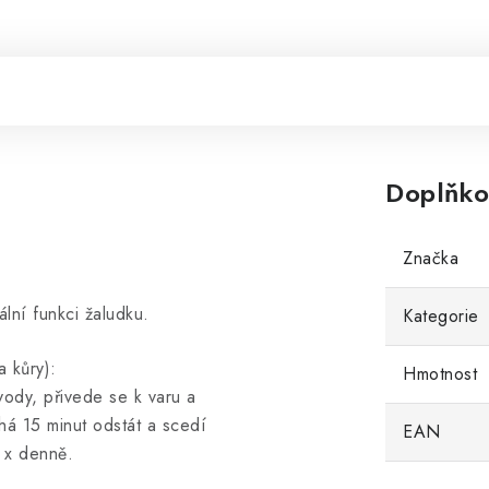
Doplňko
Značka
lní funkci žaludku.
Kategorie
a kůry):
Hmotnost
vody, přivede se k varu a
há 15 minut odstát a scedí
EAN
2 x denně.