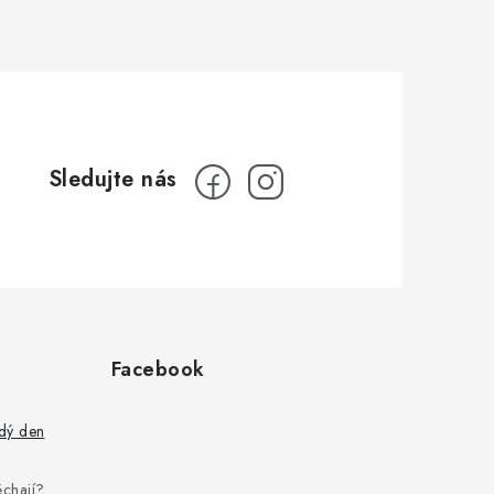
Facebook
ždý den
pěchají?